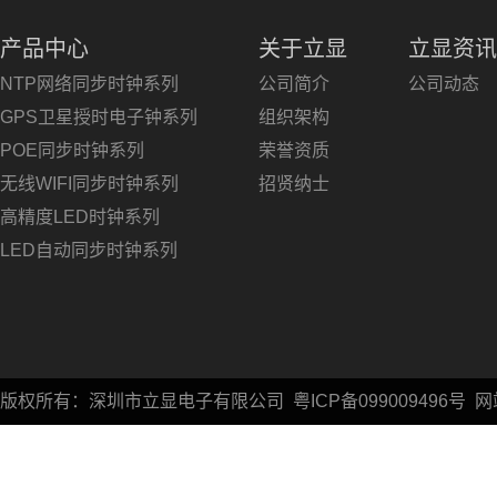
产品中心
关于立显
立显资讯
NTP网络同步时钟系列
公司简介
公司动态
GPS卫星授时电子钟系列
组织架构
POE同步时钟系列
荣誉资质
无线WIFI同步时钟系列
招贤纳士
高精度LED时钟系列
LED自动同步时钟系列
版权所有：深圳市立显电子有限公司
粤ICP备099009496号
网